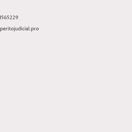
61565229
peritojudicial.pro